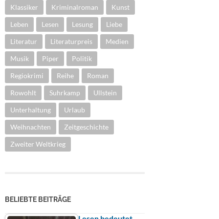
Klassiker
Kriminalroman
Kunst
Leben
Lesen
Lesung
Liebe
Literatur
Literaturpreis
Medien
Musik
Piper
Politik
Regiokrimi
Reihe
Roman
Rowohlt
Suhrkamp
Ullstein
Unterhaltung
Urlaub
Weihnachten
Zeitgeschichte
Zweiter Weltkrieg
BELIEBTE BEITRÄGE
Lesen bedeutet …