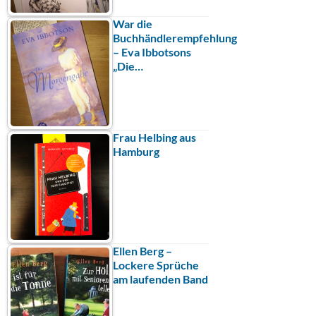
War die
Buchhändlerempfehlung
– Eva Ibbotsons
„Die…
Frau Helbing aus
Hamburg
Ellen Berg –
Lockere Sprüche
am laufenden Band