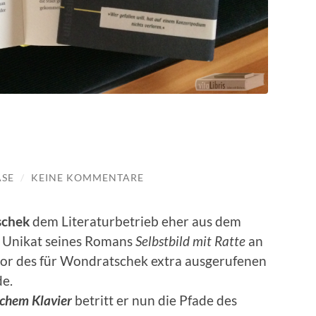
ASE
/
KEINE KOMMENTARE
schek
dem Literaturbetrieb eher aus dem
s Unikat seines Romans
Selbstbild mit Ratte
an
iator des für Wondratschek extra ausgerufenen
e.
ischem Klavier
betritt er nun die Pfade des