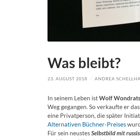
Was bleibt?
23. AUGUST 2018
/
ANDREA SCHELLH
In seinem Leben ist
Wolf Wondrat
Weg gegangen. So verkaufte er da
eine Privatperson, die später Init
Alternativen Büchner-Preises
wurd
Für sein neustes
Selbstbild mit russ