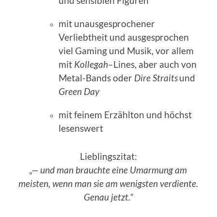
und sensiblen Figuren
m
it unausgesprochener
Verliebtheit und ausgesprochen
viel
Gaming und
Musik, vor allem
mit
Kollegah
–
Lines
, aber auch
von
Metal-Bands
oder
Dire Straits
und
Green Day
mit feinem Erzählton und höchst
lesenswert
Lieblings
zitat
:
„— und man brauchte eine Umarmung am
meisten, wenn man sie am wenigsten verdiente.
Genau jetzt.“