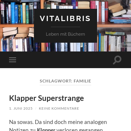
VITALIBRIS
Leben mit Büchern
Suchfe
Mobile-
ein-/a
Menü
ein-/ausblenden
SCHLAGWORT:
FAMILIE
Klapper Superstrange
1. JUNI 2025
/
KEINE KOMMENTARE
Na sowas. Da
sind doch meine analogen
Notizen zu
Klapper
verloren gegangen,