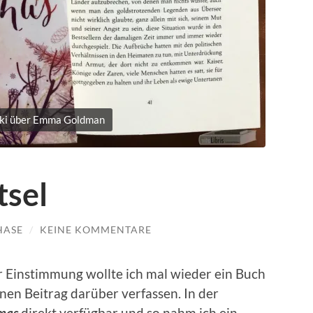
ki über Emma Goldman
tsel
HASE
/
KEINE KOMMENTARE
Einstimmung wollte ich mal wieder ein Buch
inen Beitrag darüber verfassen. In der
mas
direkt verfügbar und so nahm ich ein