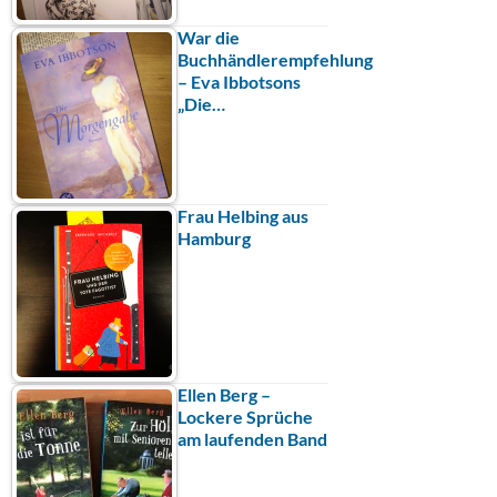
War die
Buchhändlerempfehlung
– Eva Ibbotsons
„Die…
Frau Helbing aus
Hamburg
Ellen Berg –
Lockere Sprüche
am laufenden Band