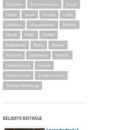
Klassiker
Kriminalroman
Kunst
Leben
Lesen
Lesung
Liebe
Literatur
Literaturpreis
Medien
Musik
Piper
Politik
Regiokrimi
Reihe
Roman
Rowohlt
Suhrkamp
Ullstein
Unterhaltung
Urlaub
Weihnachten
Zeitgeschichte
Zweiter Weltkrieg
BELIEBTE BEITRÄGE
Lesen bedeutet …