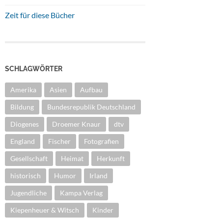
Zeit für diese Bücher
SCHLAGWÖRTER
Amerika
Asien
Aufbau
Bildung
Bundesrepublik Deutschland
Diogenes
Droemer Knaur
dtv
England
Fischer
Fotografien
Gesellschaft
Heimat
Herkunft
historisch
Humor
Irland
Jugendliche
Kampa Verlag
Kiepenheuer & Witsch
Kinder