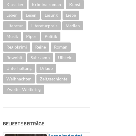
Klassiker
Kriminalroman
Kunst
Leben
Lesen
Lesung
Liebe
Literatur
Literaturpreis
Medien
Musik
Piper
Politik
Regiokrimi
Reihe
Roman
Rowohlt
Suhrkamp
Ullstein
Unterhaltung
Urlaub
Weihnachten
Zeitgeschichte
Zweiter Weltkrieg
BELIEBTE BEITRÄGE
Lesen bedeutet …