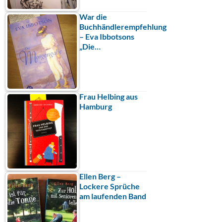
War die
Buchhändlerempfehlung
– Eva Ibbotsons
„Die…
Frau Helbing aus
Hamburg
Ellen Berg –
Lockere Sprüche
am laufenden Band