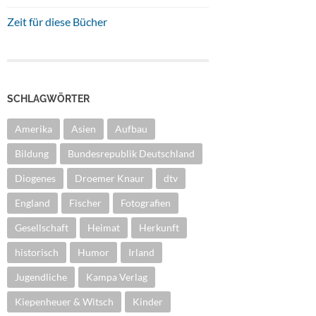
Zeit für diese Bücher
SCHLAGWÖRTER
Amerika
Asien
Aufbau
Bildung
Bundesrepublik Deutschland
Diogenes
Droemer Knaur
dtv
England
Fischer
Fotografien
Gesellschaft
Heimat
Herkunft
historisch
Humor
Irland
Jugendliche
Kampa Verlag
Kiepenheuer & Witsch
Kinder